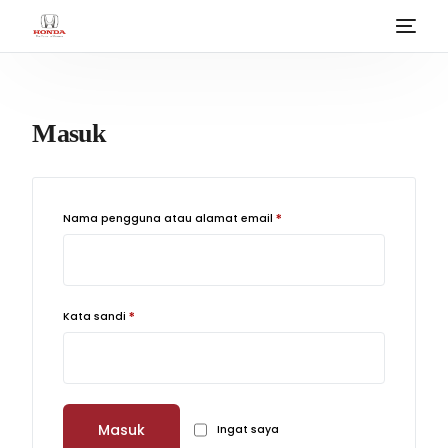
Beranda
Masuk
Tipe Mobil
Simulasi Kredit
Nama pengguna atau alamat email
*
Kontak
Proses Kredit
Kata sandi
*
Tes Drive
Pricelist
Artikel
Masuk
Ingat saya