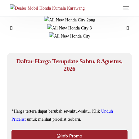
Beranda
Tipe Mobil
Simulasi Kredit
Daftar Harga Terupdate Sabtu, 8 Agustus,
2026
Kontak
Proses Kredit
Tes Drive
*Harga tertera dapat berubah sewaktu-waktu. Klik
Unduh
Pricelist
Pricelist
untuk melihat pricelist terbaru.
Artikel
Info Promo